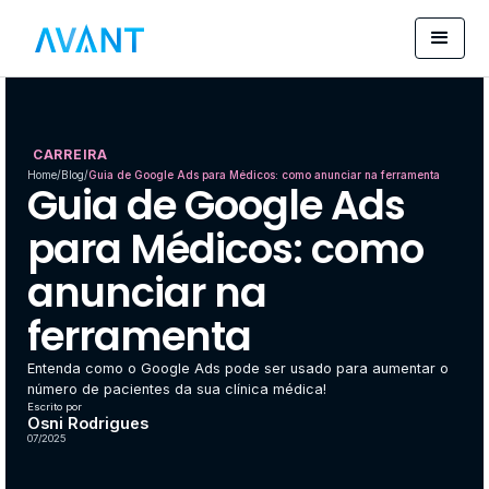
CARREIRA
Home
/
Blog
/
Guia de Google Ads para Médicos: como anunciar na ferramenta
Guia de Google Ads
para Médicos: como
anunciar na
ferramenta
Entenda como o Google Ads pode ser usado para aumentar o
número de pacientes da sua clínica médica!
Escrito por
Osni Rodrigues
07/2025