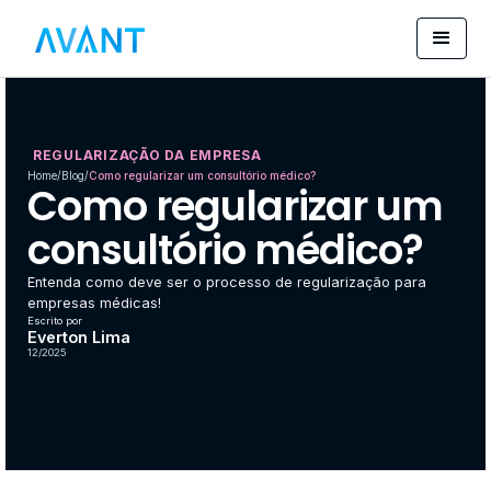
REGULARIZAÇÃO DA EMPRESA
Home
/
Blog
/
Como regularizar um consultório médico?
Como regularizar um
consultório médico?
Entenda como deve ser o processo de regularização para
empresas médicas!
Escrito por
Everton Lima
12/2025