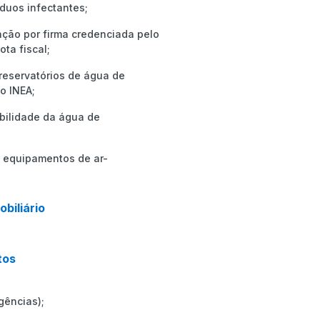
duos infectantes;
ação por firma credenciada pelo
ta fiscal;
 reservatórios de água de
o INEA;
abilidade da água de
 equipamentos de ar-
biliário
tos
gências);