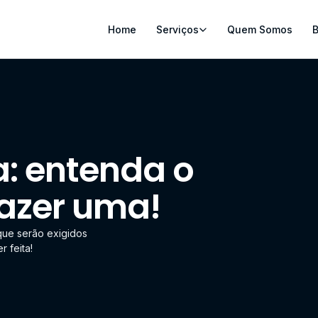
Home
Serviços
Quem Somos
B
a: entenda o
fazer uma!
que serão exigidos
r feita!