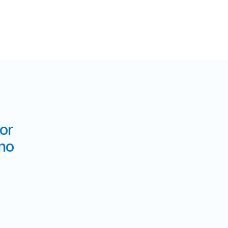
or
 no